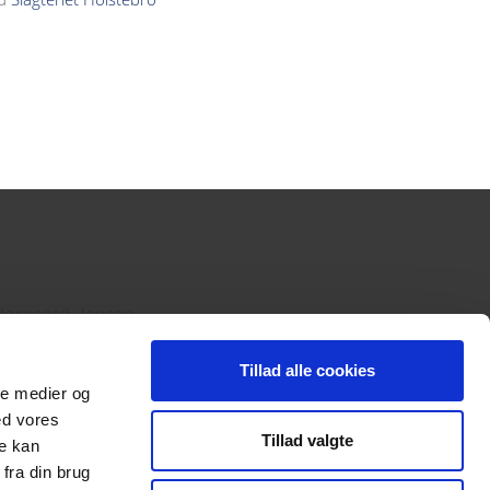
gaard Jensen
Tillad alle cookies
ale medier og
 31 23 41 45
ed vores
@baresmil.dk
Tillad valgte
re kan
fra din brug