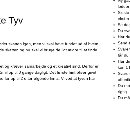
Ny gåd
lodder
Sidste
ke Tyv
ekstra
Se da
Du sva
Har du
Send e
fundet skatten igen, men vi skal have fundet ud af hvem
Svarer
de skatten og nu skal vi bruge de lidt ældre til at finde
får du
Har du 
et og kræver samarbejde og et kreativt sind. Derfor er
kun 1 
mil op til 3 gange dagligt. Det første hint bliver givet
Svarer
or op til 2 efterfølgende hints. Vi ved at tyven har
offentl
Du mod
rigtig
Du må 