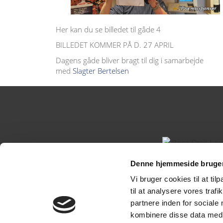
Her kan du se billedet til gåde 4
BILLEDET KOMMER PÅ D. 27 APRIL
Dagens gåde bliver bragt til dig i samarbejde
med
Slagter Bertelsen
Bare S
Denne hjemmeside bruger
Vi bruger cookies til at til
+45 71 90 9
til at analysere vores tra
kontakt@bares
partnere inden for sociale
kombinere disse data med a