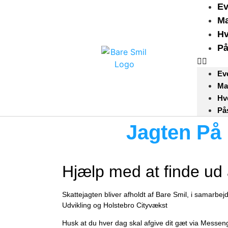
Ev
Ma
Hv
På
Ev
Ma
Hv
På
Jagten På 
Hjælp med at finde ud 
Skattejagten bliver afholdt af Bare Smil, i samarb
Udvikling og Holstebro Cityvækst
Husk at du hver dag skal afgive dit gæt via Messeng