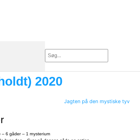
holdt) 2020
r
 – 6 gåder – 1 mysterium