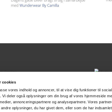
Dagens gåde bliver bragt til dig i samarbejde
med
Wunderwear By Camilla
mil
Mads Nør
 cookies
passe vores indhold og annoncer, til at vise dig funktioner til soci
0 99
+45
fik. Vi deler også oplysninger om din brug af vores hjemmeside m
mil.dk
mads
 medier, annonceringspartnere og analysepartnere. Vores partne
ndre oplysninger, du har givet dem, eller som de har indsamlet 