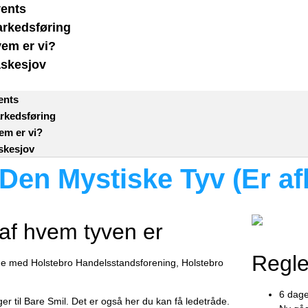
ents
rkedsføring
em er vi?
skesjov
ents
rkedsføring
em er vi?
skesjov
Den Mystiske Tyv (Er af
af hvem tyven er
Regle
ejde med Holstebro Handelsstandsforening, Holstebro
6 dage
er til Bare Smil. Det er også her du kan få ledetråde.