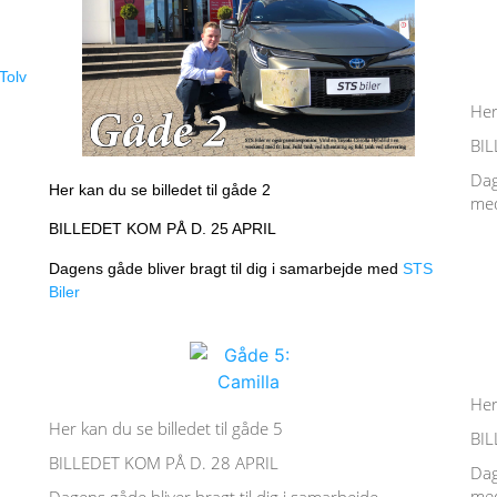
Tolv
Her
BIL
Dag
Her kan du se billedet til gåde 2
me
BILLEDET KOM PÅ D. 25 APRIL
Dagens gåde bliver bragt til dig i samarbejde med
STS
Biler
Her
Her kan du se billedet til gåde 5
BIL
BILLEDET KOM PÅ D. 28 APRIL
Dag
me