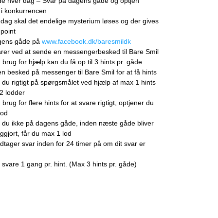
e hver dag – Svar på dagens gåde og optjen
 i konkurrencen
 dag skal det endelige mysterium løses og der gives
 point
gens gåde på
www.facebook.dk/baresmildk
rer ved at sende en messengerbesked til Bare Smil
 brug for hjælp kan du få op til 3 hints pr. gåde
n besked på messenger til Bare Smil for at få hints
 du rigtigt på spørgsmålet ved hjælp af max 1 hints
 2 lodder
brug for flere hints for at svare rigtigt, optjener du
lod
 du ikke på dagens gåde, inden næste gåde bliver
iggjort, får du max 1 lod
tager svar inden for 24 timer på om dit svar er
svare 1 gang pr. hint. (Max 3 hints pr. gåde)